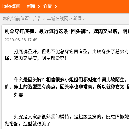
丰城在线网
新闻
详情
您的当前位置：
广告
>
丰城在线网
>
新闻
>
别总穿打底裤，最近流行这条“回头裤”，遮肉又显瘦，明
2020-03-26 17:49
打底裤虽好，但也不能总穿它凹造型，比较穿多了总会有
择，遮肉又显瘦，明星都爱穿！
什么是回头裤？相信很多小姐姐们都对这个词比较陌生，
裤，
穿上的造型更有亮点，回头率也非常高，所以就称它为“
刘雯
刘雯是大家都很熟悉的模特，是超级会穿的，随意照搬她
鞋搭配，造型就很美了！