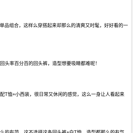
的单品组合，这样么穿搭起来却那么的清爽又时髦，好好看的一
回头率百分百的回头裤，造型想要吸睛都难呢！
配T恤+小西装，很日常又休闲的感觉，这么一身让人看起来
么的有范，这不选择这条回头裤+白T恤，造型都那么的有气