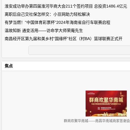
淮安成功举办第四届淮河华商大会211个签约项目 总投资1486.4亿元
离职后自己交社保怎样交：小豆网助力轻松解决
有梦当燃！“中国体育彩票杯”2024年海南省自行车联赛启程
温故知新 通变活用——访命学大师荣庵先生
南昌经开区第九届和美乡村“国缘杯”社区（村BA）篮球联赛正式开
焦点
群商欢聚华南城——南昌华南城商家答谢会