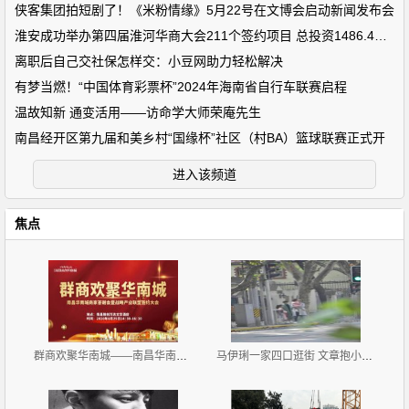
侠客集团拍短剧了！《米粉情缘》5月22号在文博会启动新闻发布会
淮安成功举办第四届淮河华商大会211个签约项目 总投资1486.4亿元
离职后自己交社保怎样交：小豆网助力轻松解决
有梦当燃！“中国体育彩票杯”2024年海南省自行车联赛启程
温故知新 通变活用——访命学大师荣庵先生
南昌经开区第九届和美乡村“国缘杯”社区（村BA）篮球联赛正式开
进入该频道
焦点
群商欢聚华南城——南昌华南城商家答谢会 暨战略产业
马伊琍一家四口逛街 文章抱小女儿过马路