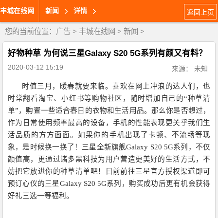
丰城在线网
新闻
详情
返回上页
您的当前位置：
广告
>
丰城在线网
>
新闻
>
好物种草 为何说三星Galaxy S20 5G系列有颜又有料？
2020-03-12 15:19
来源： 未知
时值三月，暖春就要来临。喜欢在网上冲浪的达人们，也
时常翻看淘宝、小红书等购物社区，随时增加自己的“种草清
单”，购置一些适合春日的衣物和生活用品。那么你是否想过，
作为日常使用频率最高的设备，手机的性能表现更关乎我们生
活品质的方方面面。如果你的手机出现了卡顿、不流畅等现
象，是时候换一换了！三星全新旗舰Galaxy S20 5G系列，不仅
颜值高，更通过诸多黑科技为用户营造更美好的生活方式，不
妨把它放进你的种草清单吧！目前前往三星官方授权渠道即可
预订心仪的三星Galaxy S20 5G系列，购买成功后更有机会获得
好礼三选一等福利。